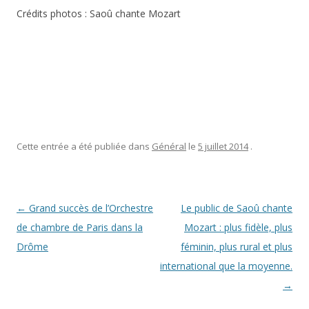
Crédits photos : Saoû chante Mozart
Cette entrée a été publiée dans
Général
le
5 juillet 2014
.
Navigation des articles
←
Grand succès de l’Orchestre
Le public de Saoû chante
de chambre de Paris dans la
Mozart : plus fidèle, plus
Drôme
féminin, plus rural et plus
international que la moyenne.
→