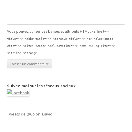
Vous pouvez utiliser ces balises et attributs
HTML
:
<a href=""
title=""> <abbr title=""> <acronym title=""> <b> <blockquote
cite=""> <cite> <code> <del datetime=""> <em> <i> <q cite="">
<strike> <strong>
Suivez-moi sur les réseaux sociaux
Tweets de @Colon_David