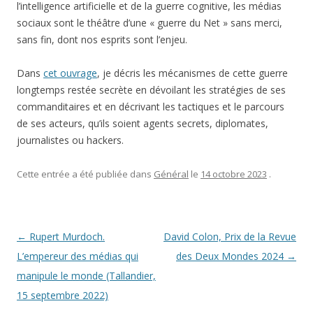
l’intelligence artificielle et de la guerre cognitive, les médias
sociaux sont le théâtre d’une « guerre du Net » sans merci,
sans fin, dont nos esprits sont l’enjeu.
Dans
cet ouvrage
, je décris les mécanismes de cette guerre
longtemps restée secrète en dévoilant les stratégies de ses
commanditaires et en décrivant les tactiques et le parcours
de ses acteurs, qu’ils soient agents secrets, diplomates,
journalistes ou hackers.
Cette entrée a été publiée dans
Général
le
14 octobre 2023
.
Navigation des articles
←
Rupert Murdoch.
David Colon, Prix de la Revue
L’empereur des médias qui
des Deux Mondes 2024
→
manipule le monde (Tallandier,
15 septembre 2022)