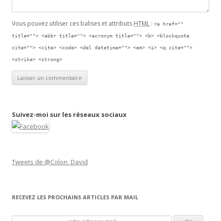
Vous pouvez utiliser ces balises et attributs
HTML
:
<a href=""
title=""> <abbr title=""> <acronym title=""> <b> <blockquote
cite=""> <cite> <code> <del datetime=""> <em> <i> <q cite="">
<strike> <strong>
Suivez-moi sur les réseaux sociaux
Tweets de @Colon_David
RECEVEZ LES PROCHAINS ARTICLES PAR MAIL