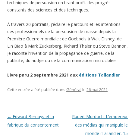
techniques de persuasion en tirant profit des progrès
constants des sciences et des techniques.
À travers 20 portraits, j’éclaire le parcours et les intentions
des professionnels de la persuasion de masse depuis la
Première Guerre mondiale : de Goebbels à Walt Disney, de
Lin Biao à Mark Zuckerberg, Richard Thaler ou Steve Bannon,
je raconte l’invention de la propagande de guerre, de la
publicité, du nudge ou de la communication microciblée.
Livre paru 2 septembre 2021 aux
éditions Tallandier
Cette entrée a été publiée dans
Général
le
26 mai 2021
.
Navigation des articles
←
Edward Bernays et la
Rupert Murdoch. L’empereur
fabrique du consentement
des médias qui manipule le
monde (Tallandier, 15