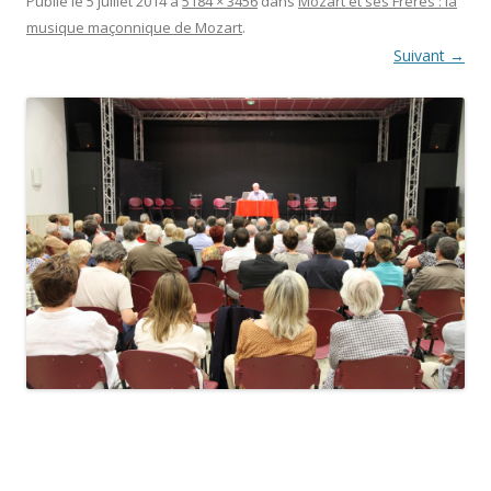
Publié le
5 juillet 2014
à
5184 × 3456
dans
Mozart et ses Frères : la
musique maçonnique de Mozart
.
Suivant →