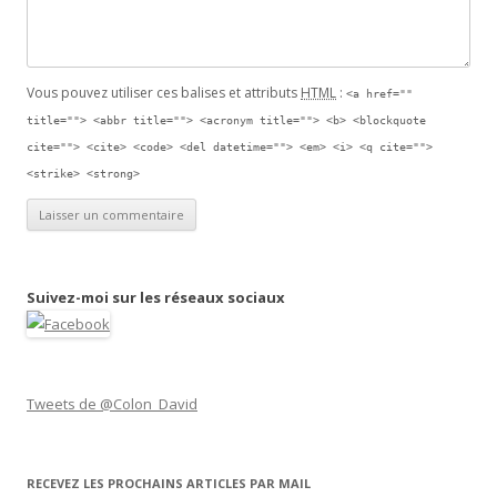
Vous pouvez utiliser ces balises et attributs
HTML
:
<a href=""
title=""> <abbr title=""> <acronym title=""> <b> <blockquote
cite=""> <cite> <code> <del datetime=""> <em> <i> <q cite="">
<strike> <strong>
Suivez-moi sur les réseaux sociaux
Tweets de @Colon_David
RECEVEZ LES PROCHAINS ARTICLES PAR MAIL