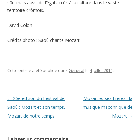
sûr, mais aussi de l’égal accès à la culture dans le vaste
territoire drômois.
David Colon
Crédits photo : Saoû chante Mozart
Cette entrée a été publiée dans
Général
le
4 juillet 2014
.
Navigation des articles
←
25e édition du Festival de
Mozart et ses Frères : la
Saoû : Mozart et son temps,
musique maçonnique de
Mozart de notre temps
Mozart
→
Laisser un commentaire