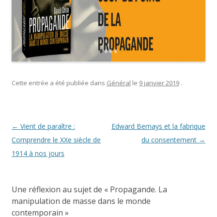
Cette entrée a été publiée dans
Général
le
9 janvier 2019
.
Navigation des articles
←
Vient de paraître :
Edward Bernays et la fabrique
Comprendre le XXe siècle de
du consentement
→
1914 à nos jours
Une réflexion au sujet de «
Propagande. La
manipulation de masse dans le monde
contemporain
»