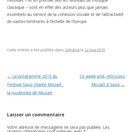
Festivals – et en premier lieu les festivals de musique
classique – sont en effet des acteurs plus que jamais
essentiels au service de la cohésion sociale et de l’attractivité
de vastes territoires à l’échelle de l’Europe.
Cette entrée a été publiée dans
Général
le
22 mai 2015
.
Navigation des articles
←
Le programme 2015 du
Ce week-end, retrouvez
Festival Saoû chante Mozart :
Mozart à Saoû
→
la modernité de Mozart
Laisser un commentaire
Votre adresse de messagerie ne sera pas publiée. Les
champs obligatoires sont indiqués avec
*